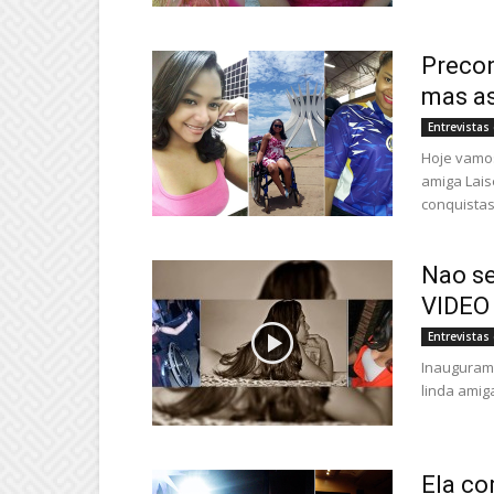
Precon
mas as
Entrevista
Hoje vamos
amiga Lais
conquistas.
Nao se
VIDEO
Entrevista
Inauguramo
linda amig
Ela co