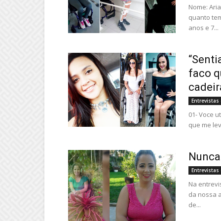
Nome: Aria
quanto tem
anos e 7...
“Senti
faco q
cadeir
Entrevista
01- Voce u
que me levo
Nunca 
Entrevista
Na entrevi
da nossa a
de...