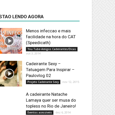
STAO LENDO AGORA
Menos infeccao e mais
facilidade na hora do CAT
(Speedicath)
You Tube-Amigos Cadeirantes/Dicas
out 3, 2014
Cadeirante Sexy –
Tatuagem Para Inspirar –
Paulovlog 02
nov 12, 2015
Projeto Cadeirante Sexy
A cadeirante Natache
Lamaya quer ser musa do
topless no Rio de Janeiro!
dez 6, 2014
Eventos acessiveis