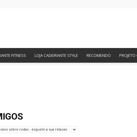
Amigos
RANTE FITNESS
LOJA CADEIRANTE STYLE
RECOMENDO
PROJETO 
Cadeirantes
MIGOS
sexo sobre rodas - esquete a sua relacao