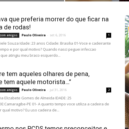
ava que preferia morrer do que ficar na
a de rodas!
Paulo Oliveira
-
set 6, 2016
s com amigos
1
ele Souza Idade: 23 anos Cidade: Brasilia 01-Voce e cadeirante
empo e por qual motivo? Quando nasci peguei infeccao
, que atingiu meu braco esquerdo...
e tem aqueles olhares de pena,
 tem aquele motorista…”
Paulo Oliveira
-
jul 31, 2016
s com amigos
2
a Elizabete Gomes de Almeida IDADE: 25
E:Camaragibe-PE 01- A quanto tempo voce utiliza a cadeira de
r qual motivo? Eu uso cadeira de...
esmo nos PCDS temos preconceitos e