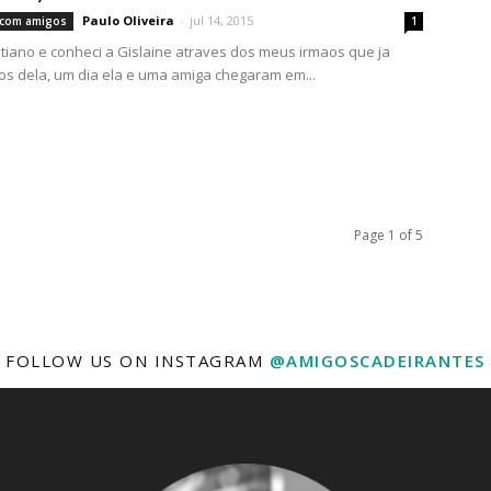
Paulo Oliveira
-
jul 14, 2015
s com amigos
1
stiano e conheci a Gislaine atraves dos meus irmaos que ja
s dela, um dia ela e uma amiga chegaram em...
Page 1 of 5
FOLLOW US ON INSTAGRAM
@AMIGOSCADEIRANTES