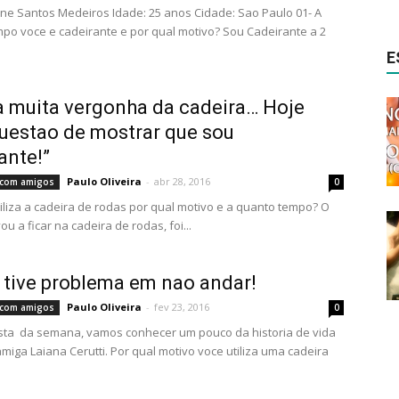
ne Santos Medeiros Idade: 25 anos Cidade: Sao Paulo 01- A
po voce e cadeirante e por qual motivo? Sou Cadeirante a 2
E
a muita vergonha da cadeira… Hoje
uestao de mostrar que sou
ante!”
Paulo Oliveira
-
abr 28, 2016
s com amigos
0
tiliza a cadeira de rodas por qual motivo e a quanto tempo? O
u a ficar na cadeira de rodas, foi...
tive problema em nao andar!
Paulo Oliveira
-
fev 23, 2016
s com amigos
0
sta da semana, vamos conhecer um pouco da historia de vida
miga Laiana Cerutti. Por qual motivo voce utiliza uma cadeira