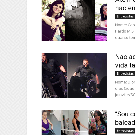
nao e
Entrevista
Nome: Care
Pardo M.S 
quanto tem
Nao ad
vida t
Entrevista
Nome: Dion
dias Cidad
Joinville/S
“Sou c
balead
Entrevista