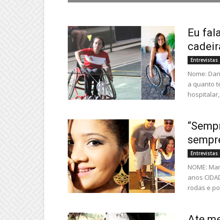
Eu fal
cadeir
Entrevista
Nome: Dani
a quanto t
hospitalar
“Sempr
sempre
Entrevista
NOME: Mari
anos CIDAD
rodas e po
Ate m