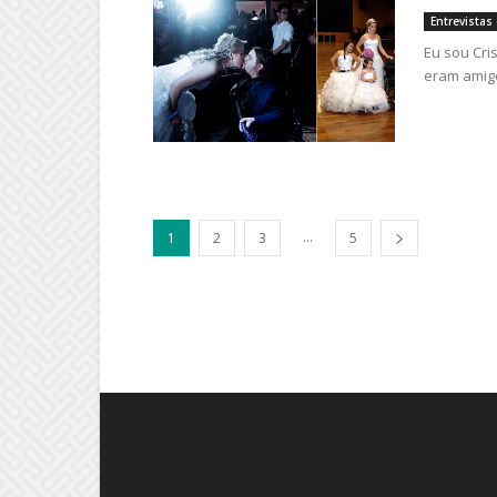
Entrevista
Eu sou Cri
eram amigo
...
1
2
3
5