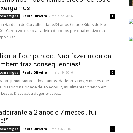
nxergamos!
Paulo Oliveira
-
maio 22, 2016
s com amigos
1
n Bardella de Carvalho Idade:34 anos Cidade:Ribas do Rio
01- Caren voce usa a cadeira de rodas por qual motivo e a
po? Uso...
ianta ficar parado. Nao fazer nada da
ambem traz consequencias!
Paulo Oliveira
-
maio 19, 2016
s com amigos
0
atan Junior Moraes dos Santos Idade: 20 anos, 5 meses e 15
e: Nascido na cidade de Toledo/PR, atualmente vivendo em
C Lesao: Discopatia degenerativa...
adeirante a 2 anos e 7 meses…fui
a!”
Paulo Oliveira
-
maio 3, 2016
s com amigos
0