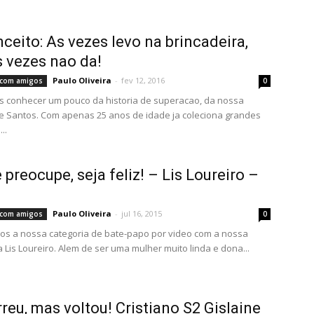
ceito: As vezes levo na brincadeira,
 vezes nao da!
Paulo Oliveira
-
fev 12, 2016
s com amigos
0
 conhecer um pouco da historia de superacao, da nossa
e Santos. Com apenas 25 anos de idade ja coleciona grandes
..
 preocupe, seja feliz! – Lis Loureiro –
Paulo Oliveira
-
jul 16, 2015
s com amigos
0
s a nossa categoria de bate-papo por video com a nossa
a Lis Loureiro. Alem de ser uma mulher muito linda e dona...
rreu, mas voltou! Cristiano S2 Gislaine