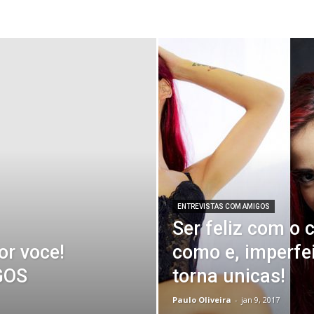
ENTREVISTAS COM AMIGOS
Ser feliz com o
r voce!
como e, imperfei
GOS
torna unicas!
Paulo Oliveira
-
jan 9, 2017