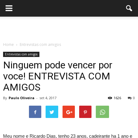
Home
Entrevistas com amigos
Entrevistas com amigos
Ninguem pode vencer por
voce! ENTREVISTA COM
AMIGOS
By
Paulo Oliveira
-
set 4, 2017
1626
0
Meu nome e Ricardo Dias, tenho 23 anos, cadeirante ha 1 ano e