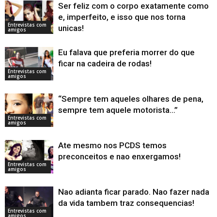
Ser feliz com o corpo exatamente como
e, imperfeito, e isso que nos torna
Entrevistas com
unicas!
amigos
Eu falava que preferia morrer do que
ficar na cadeira de rodas!
Entrevistas com
amigos
“Sempre tem aqueles olhares de pena,
sempre tem aquele motorista…”
Entrevistas com
amigos
Ate mesmo nos PCDS temos
preconceitos e nao enxergamos!
Entrevistas com
amigos
Nao adianta ficar parado. Nao fazer nada
da vida tambem traz consequencias!
Entrevistas com
amigos