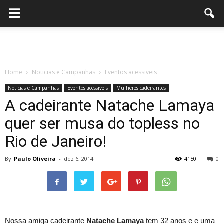
Home
Noticias e Campanhas
Eventos acessiveis
Noticias e Campanhas
Eventos acessiveis
Mulheres cadeirantes
A cadeirante Natache Lamaya
quer ser musa do topless no
Rio de Janeiro!
By
Paulo Oliveira
-
dez 6, 2014
4150
0
Nossa amiga cadeirante
Natache Lamaya
tem 32 anos e e uma