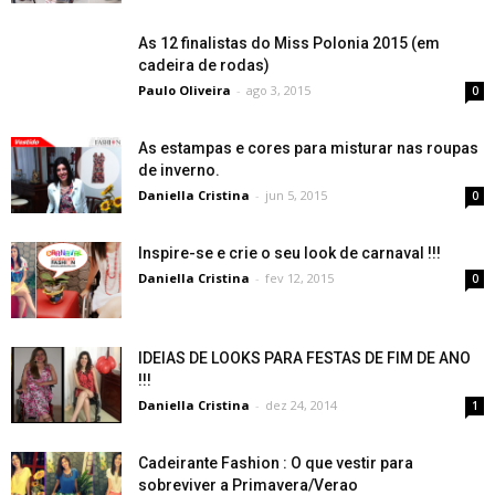
As 12 finalistas do Miss Polonia 2015 (em
cadeira de rodas)
Paulo Oliveira
-
ago 3, 2015
0
As estampas e cores para misturar nas roupas
de inverno.
Daniella Cristina
-
jun 5, 2015
0
Inspire-se e crie o seu look de carnaval !!!
Daniella Cristina
-
fev 12, 2015
0
IDEIAS DE LOOKS PARA FESTAS DE FIM DE ANO
!!!
Daniella Cristina
-
dez 24, 2014
1
Cadeirante Fashion : O que vestir para
sobreviver a Primavera/Verao