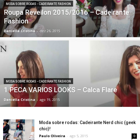
MODA SOBRE RODAS - CADEIRANTE FASHION
Roupa Reveilon 2015/2016 – Cadeirante
Fashion
Daniella Cristina
-
dez 26, 2015
MODA SOBRE RODAS - CADEIRANTE FASHION
1 PECA VARIOS LOOKS – Calca Flare
Daniella Cristina
-
ago 19, 2015
Moda sobre rodas: Cadeirante Nerd chic (geek
chic)!
Paulo Oliveira
-
ago 5, 2015
0