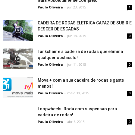
Guia Absolutamente Completo
Paulo Oliveira
-
jun 23, 2015
1
CADEIRA DE RODAS ELETRICA CAPAZ DE SUBIR E
DESCER DE ESCADAS
Paulo Oliveira
-
jun 18, 2015
0
Tankchair e a cadeira de rodas que elimina
qualquer obstaculo!
Paulo Oliveira
-
jun 11, 2015
0
Mova + com a sua cadeira de rodas e gaste
menos!
Paulo Oliveira
-
maio 30, 2015
0
Loopwheels: Roda com suspensao para
cadeira de rodas!
Paulo Oliveira
-
abr 6, 2015
0