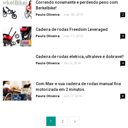
Correndo novamente e perdendo peso com
Berkelbike!
Paulo Oliveira
-
mar 30, 2015
2
Cadeira de rodas Freedom Leveraged
Paulo Oliveira
-
mar 17, 2015
0
Cadeira de rodas eletrica, ultraleve e dobravel!
Paulo Oliveira
-
dez 6, 2014
4
Com Max-e sua cadeira de rodas manual fica
motorizada em 2 minutos.
Paulo Oliveira
-
out 27, 2014
8
1
2