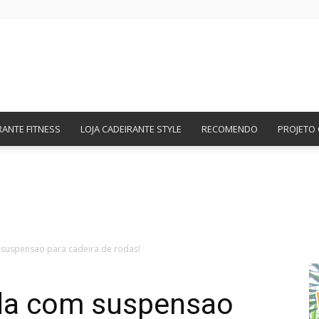
Amigos
RANTE FITNESS
LOJA CADEIRANTE STYLE
RECOMENDO
PROJETO 
Cadeirantes
suspensao para cadeira de rodas!
da com suspensao