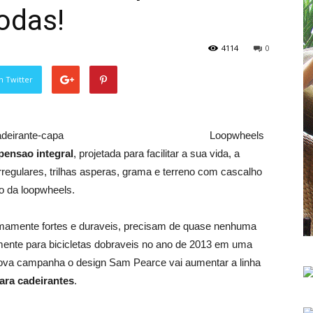
rodas!
4114
0
n Twitter
Loopwheels
ensao integral
, projetada para facilitar a sua vida, a
rregulares, trilhas asperas, grama e terreno com cascalho
o da loopwheels.
remamente fortes e duraveis, precisam de quase nenhuma
lmente para bicicletas dobraveis no ano de 2013 em uma
ova campanha o design Sam Pearce vai aumentar a linha
ara cadeirantes
.