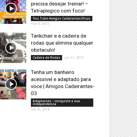
precisa desejar treinar! –
Tetraplegico com foco!
You Tube-Amigos Cadeirantes/Dicas
nov 4, 2015
Tankchair e a cadeira de
rodas que elimina qualquer
obstaculo!
jun 11, 2015
Cadeira de Rodas
Tenha um banheiro
acessivel e adaptado para
voce | Amigos Cadeirantes-
03
Adaptacoes - conquiste a sua
independencia
set 20, 2014