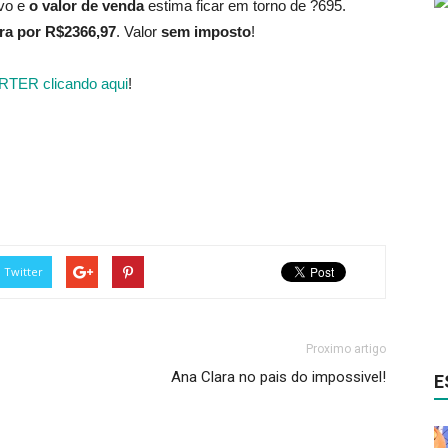
ivo e
o valor de venda
estima ficar em torno de ?695.
ara por R$2366,97
. Valor
sem imposto
!
TER clicando aqui
!
Twitter
Proximo artigo
Ana Clara no pais do impossivel!
E