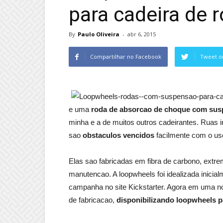
para cadeira de 
By
Paulo Oliveira
-
abr 6, 2015
Compartilhar no Facebook
Tweet o
e uma
roda de absorcao de choque com susp
minha e a de muitos outros cadeirantes. Ruas i
sao
obstaculos vencidos
facilmente com o us
Elas sao fabricadas em fibra de carbono, ext
manutencao. A loopwheels foi idealizada inicia
campanha no site Kickstarter. Agora em uma n
de fabricacao,
disponibilizando loopwheels p