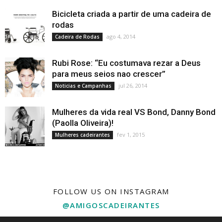
Bicicleta criada a partir de uma cadeira de
rodas
ago 4, 2014
Cadeira de Rodas
Rubi Rose: “Eu costumava rezar a Deus
para meus seios nao crescer”
jul 26, 2014
Noticias e Campanhas
Mulheres da vida real VS Bond, Danny Bond
(Paolla Oliveira)!
fev 1, 2015
Mulheres cadeirantes
FOLLOW US ON INSTAGRAM
@AMIGOSCADEIRANTES