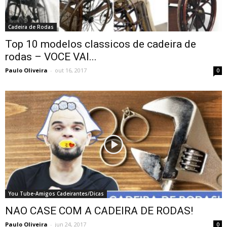
Cadeira de Rodas
Top 10 modelos classicos de cadeira de
rodas – VOCE VAI...
Paulo Oliveira
-
out 16, 2017
0
You Tube-Amigos Cadeirantes/Dicas
NAO CASE COM A CADEIRA DE RODAS!
Paulo Oliveira
-
jun 24, 2017
0