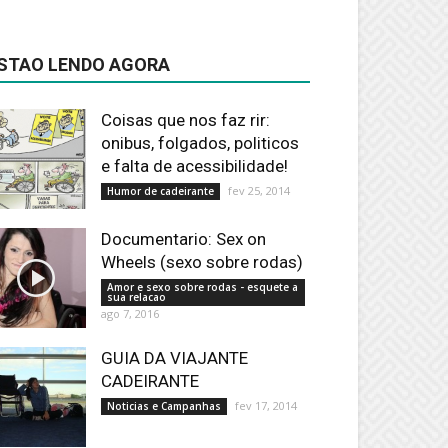
STAO LENDO AGORA
Coisas que nos faz rir:
onibus, folgados, politicos
e falta de acessibilidade!
fev 25, 2014
Humor de cadeirante
Documentario: Sex on
Wheels (sexo sobre rodas)
Amor e sexo sobre rodas - esquete a
sua relacao
ago 7, 2016
GUIA DA VIAJANTE
CADEIRANTE
fev 17, 2014
Noticias e Campanhas