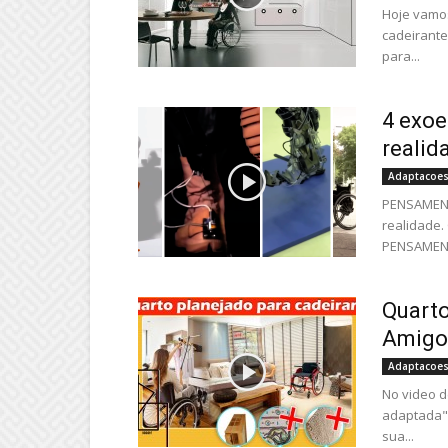
Hoje vamos
cadeirante
para...
4 exoe
realid
Adaptacoes
PENSAMENT
realidade.
PENSAMENTO
Quarto
Amigo
Adaptacoes
No video d
adaptada",
sua...