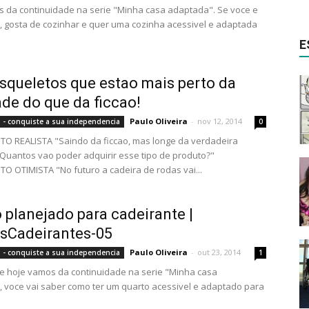
 da continuidade na serie "Minha casa adaptada". Se voce e
, gosta de cozinhar e quer uma cozinha acessivel e adaptada
E
squeletos que estao mais perto da
ade do que da ficcao!
Paulo Oliveira
-
nov 12, 2014
 - conquiste a sua independencia
0
O REALISTA "Saindo da ficcao, mas longe da verdadeira
 Quantos vao poder adquirir esse tipo de produto?"
 OTIMISTA "No futuro a cadeira de rodas vai...
 planejado para cadeirante |
sCadeirantes-05
Paulo Oliveira
-
out 23, 2014
 - conquiste a sua independencia
1
e hoje vamos da continuidade na serie "Minha casa
 voce vai saber como ter um quarto acessivel e adaptado para