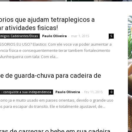
rios que ajudam tetraplegicos a
r atividades fisicas!
Paulo Oliveira
-
mar 1, 2015
migos Cadeirantes/Dicas
5
SORIOS EU USO? Elastico: Com ele voce vai poder aumentar a
encia fisica e consequentemente terar tambem fortalecimento
Munhequeira com tala: Com ela...
e de guarda-chuva para cadeira de
Paulo Oliveira
-
fev 11, 2015
 - conquiste a sua independencia
0
orio ja e muito usado em paises orientais, devido o grande uso
as para escapar do transito. Ele e totalmente ajustavel, de...
as de carregar o bebe em sua cadeira