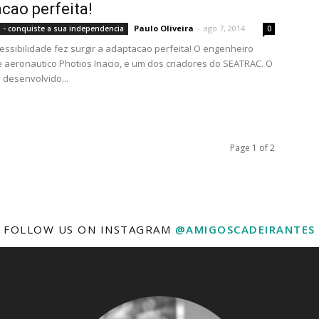
cao perfeita!
Paulo Oliveira
-
ago 7, 2014
 - conquiste a sua independencia
0
cessibilidade fez surgir a adaptacao perfeita! O engenheiro
 aeronautico Photios Inacio, e um dos criadores do SEATRAC. O
 desenvolvido...
Page 1 of 2
FOLLOW US ON INSTAGRAM
@AMIGOSCADEIRANTES