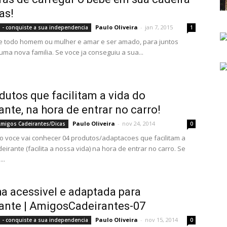
as!
Paulo Oliveira
-
jan 7, 2015
 - conquiste a sua independencia
1
e todo homem ou mulher e amar e ser amado, para juntos
ma nova familia. Se voce ja conseguiu a sua...
dutos que facilitam a vida do
ante, na hora de entrar no carro!
Paulo Oliveira
-
nov 24, 2014
migos Cadeirantes/Dicas
0
o voce vai conhecer 04 produtos/adaptacoes que facilitam a
eirante (facilita a nossa vida) na hora de entrar no carro. Se
..
a acessivel e adaptada para
ante | AmigosCadeirantes-07
Paulo Oliveira
-
nov 15, 2014
 - conquiste a sua independencia
0