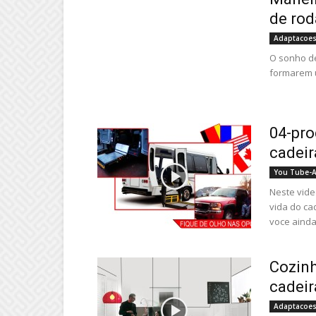
de rod
Adaptacoes
O sonho d
formarem u
04-pro
cadeir
You Tube-A
Neste vide
vida do cad
voce ainda.
Cozinh
cadeir
Adaptacoes