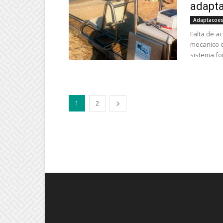
adapta
Adaptacoes
Falta de a
mecanico e
sistema foi
1
2