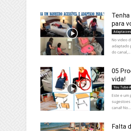
Tenha 
para v
Adaptacoes
No video d
adaptado p
do canal,...
05 Pro
vida!
You Tube-A
Este e um 
sugestoes 
canal! No...
Falta 