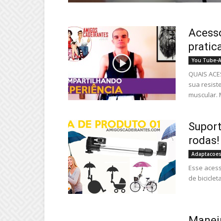
Acesso
pratica
You Tube-A
QUAIS ACES
sua resist
muscular. 
Suport
rodas!
Adaptacoes
Esse acess
de biciclet
Maneir