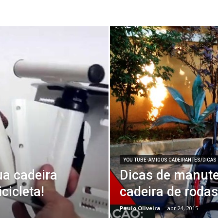
YOU TUBE-AMIGOS CADEIRANTES/DICAS
ua cadeira
Dicas de manute
cicleta!
cadeira de rodas
Paulo Oliveira
-
abr 24, 2015