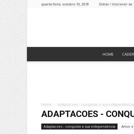
quarta-feira, outubro 10, 2018
Entrar / Inscrever-se
HOME
CADEI
Home
Adaptacoes - conquiste a sua independencia
ADAPTACOES - CONQU
Adaptacoes - conquiste a sua independencia
Amor e 