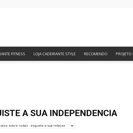
Amigos
RANTE FITNESS
LOJA CADEIRANTE STYLE
RECOMENDO
PROJETO 
Cadeirantes
ISTE A SUA INDEPENDENCIA
sexo sobre rodas - esquete a sua relacao