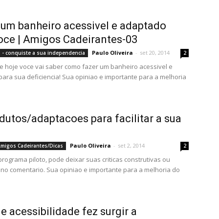
um banheiro acessivel e adaptado
oce | Amigos Cadeirantes-03
Paulo Oliveira
-
set 20, 2014
 - conquiste a sua independencia
2
e hoje voce vai saber como fazer um banheiro acessivel e
ara sua deficiencia! Sua opiniao e importante para a melhoria
dutos/adaptacoes para facilitar a sua
Paulo Oliveira
-
set 2, 2014
migos Cadeirantes/Dicas
2
programa piloto, pode deixar suas criticas construtivas ou
no comentario. Sua opiniao e importante para a melhoria do
de acessibilidade fez surgir a