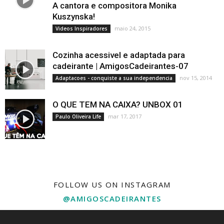
A cantora e compositora Monika
Kuszynska!
maio 24, 2015
Videos Inspiradores
Cozinha acessivel e adaptada para
cadeirante | AmigosCadeirantes-07
nov 15, 2014
Adaptacoes - conquiste a sua independencia
O QUE TEM NA CAIXA? UNBOX 01
mar 17, 2017
Paulo Oliveira Life
FOLLOW US ON INSTAGRAM
@AMIGOSCADEIRANTES