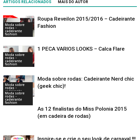
ARTIGOS RELACIONADOS
MAIS DO AUTOR
Roupa Reveilon 2015/2016 – Cadeirante
Moda sobre
Fashion
rodas -
cadeirante
fashion
1 PECA VARIOS LOOKS – Calca Flare
Moda sobre
rodas -
cadeirante
fashion
Moda sobre rodas: Cadeirante Nerd chic
Moda sobre
(geek chic)!
rodas -
cadeirante
Moda sobre
fashion
rodas -
cadeirante
fashion
As 12 finalistas do Miss Polonia 2015
(em cadeira de rodas)
Inspire-se e crie o seu look de carnaval !!!