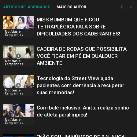
ARTIGOS RELACIONADOS
MAIS DO AUTOR
MISS BUMBUM QUE FICOU
TETRAPLÉGICA FALA SOBRE
Notícias e
DIFICULDADES DOS CADEIRANTES!
Campanhas
CADEIRA DE RODAS QUE POSSIBILITA
VOCÊ FICAR EM PÉ EM QUALQUER
Notícias e
AMBIENTE!
Campanhas
Tecnologia do Street View ajuda
pacientes com demência a recuperar
Notícias e
suas memórias!
Campanhas
Com balé inclusivo, Anitta realiza sonho
de atleta paralímpica!
Notícias e
Campanhas
“NÃO SOU UM NÚMERO DE BALANÇA”