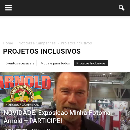
Home
Noticias e Campanhas
Projetos Inclusivos
PROJETOS INCLUSIVOS
Eventos acessiveis
Moda e para todos
Projetos Inclusivos
NOTICIAS E CAMPANHAS
NOVIDADE: Exposicao Minha Foto na
Arnold – PARTICIPE!
Paulo Oliveira
-
fev 17, 2017