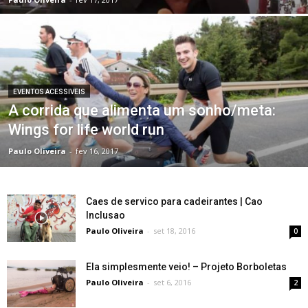
EVENTOS ACESSIVEIS
A corrida que alimenta um sonho/meta:
Wings for life world run
Paulo Oliveira
-
fev 16, 2017
Caes de servico para cadeirantes | Cao
Inclusao
Paulo Oliveira
-
set 18, 2016
0
Ela simplesmente veio! – Projeto Borboletas
Paulo Oliveira
-
set 6, 2016
2