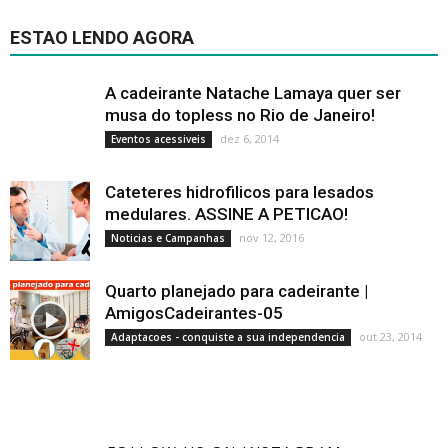
ESTAO LENDO AGORA
A cadeirante Natache Lamaya quer ser
musa do topless no Rio de Janeiro!
dez 6, 2014
Eventos acessiveis
Cateteres hidrofilicos para lesados
medulares. ASSINE A PETICAO!
nov 12, 2016
Noticias e Campanhas
Quarto planejado para cadeirante |
AmigosCadeirantes-05
out 23, 2014
Adaptacoes - conquiste a sua independencia