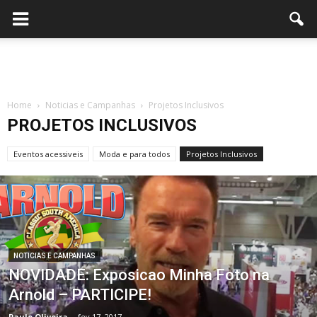
Home
Noticias e Campanhas
Projetos Inclusivos
PROJETOS INCLUSIVOS
Eventos acessiveis
Moda e para todos
Projetos Inclusivos
NOTICIAS E CAMPANHAS
NOVIDADE: Exposicao Minha Foto na
Arnold – PARTICIPE!
Paulo Oliveira
-
fev 17, 2017