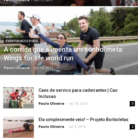
EVENTOS ACESSIVEIS
A corrida que alimenta um sonho/meta:
Wings for life world run
Paulo Oliveira
-
fev 16, 2017
Caes de servico para cadeirantes | Cao
Inclusao
Paulo Oliveira
-
set 18, 2016
0
Ela simplesmente veio! – Projeto Borboletas
Paulo Oliveira
-
set 6, 2016
2