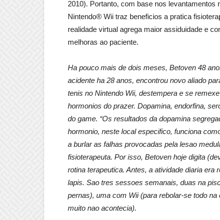
2010). Portanto, com base nos levantamentos r
Nintendo® Wii traz beneficios a pratica fisiotera
realidade virtual agrega maior assiduidade e 
melhoras ao paciente.
Ha pouco mais de dois meses, Betoven 48 ano
acidente ha 28 anos, encontrou novo aliado para
tenis no Nintendo Wii, destempera e se remexe
hormonios do prazer. Dopamina, endorfina, s
do game. “Os resultados da dopamina segregad
hormonio, neste local especifico, funciona co
a burlar as falhas provocadas pela lesao medu
fisioterapeuta. Por isso, Betoven hoje digita (d
rotina terapeutica. Antes, a atividade diaria er
lapis. Sao tres sessoes semanais, duas na pis
pernas), uma com Wii (para rebolar-se todo na 
muito nao acontecia).