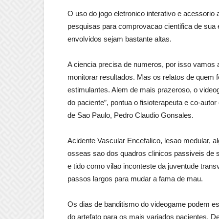
O uso do jogo eletronico interativo e acessorio a
pesquisas para comprovacao cientifica de sua e
envolvidos sejam bastante altas.
A ciencia precisa de numeros, por isso vamos
monitorar resultados. Mas os relatos de quem f
estimulantes. Alem de mais prazeroso, o vide
do paciente”, pontua o fisioterapeuta e co-auto
de Sao Paulo, Pedro Claudio Gonsales.
Acidente Vascular Encefalico, lesao medular, a
osseas sao dos quadros clinicos passiveis de 
e tido como vilao inconteste da juventude transv
passos largos para mudar a fama de mau.
Os dias de banditismo do videogame podem est
do artefato para os mais variados pacientes. 