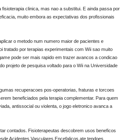
 fisioterapia clinica, mas nao a substitui. E ainda passa por
ficacia, muito embora as expectativas dos profissionais
 aplicar o metodo num numero maior de pacientes e
oi tratado por terapias experimentais com Wii sao muito
ogame pode ser mais rapido em trazer avancos a condicao
r do projeto de pesquisa voltado para o Wii na Universidade
lgumas recuperacoes pos-operatorias, fraturas e torcoes
serem beneficiados pela terapia complementar. Para quem
iada, antissocial ou violenta, o jogo eletronico avanca a
ar contados. Fisioterapeutas descobrem usos beneficos
Desde Acidentes Vasculares Encefalicos ate tendoes