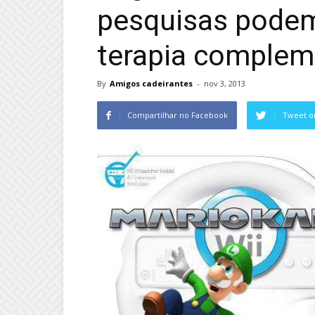
pesquisas podem
terapia complem
By
Amigos cadeirantes
-
nov 3, 2013
Compartilhar no Facebook
Tweet o