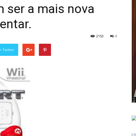
 ser a mais nova
entar.
2153
0
n Twitter