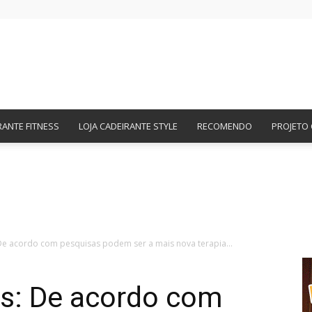
Amigos
RANTE FITNESS
LOJA CADEIRANTE STYLE
RECOMENDO
PROJETO 
Cadeirantes
 De acordo com pesquisas podem ser a mais nova terapia...
os: De acordo com