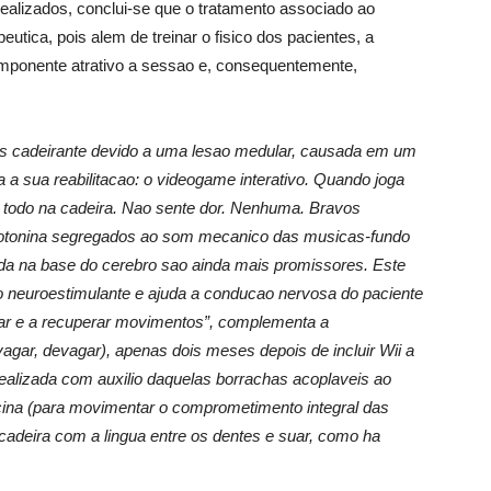
ealizados, conclui-se que o tratamento associado ao
peutica, pois alem de treinar o fisico dos pacientes, a
componente atrativo a sessao e, consequentemente,
s cadeirante devido a uma lesao medular, causada em um
 a sua reabilitacao: o videogame interativo. Quando joga
 todo na cadeira. Nao sente dor. Nenhuma. Bravos
erotonina segregados ao som mecanico das musicas-fundo
a na base do cerebro sao ainda mais promissores. Este
mo neuroestimulante e ajuda a conducao nervosa do paciente
lar e a recuperar movimentos”, complementa a
evagar, devagar), apenas dois meses depois de incluir Wii a
a realizada com auxilio daquelas borrachas acoplaveis ao
cina (para movimentar o comprometimento integral das
cadeira com a lingua entre os dentes e suar, como ha