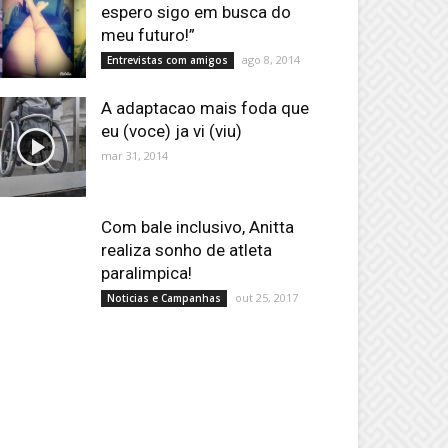
espero sigo em busca do
meu futuro!”
ago 8, 2014
Entrevistas com amigos
A adaptacao mais foda que
eu (voce) ja vi (viu)
mar 31, 2014
Com bale inclusivo, Anitta
realiza sonho de atleta
paralimpica!
out 25, 2017
Noticias e Campanhas