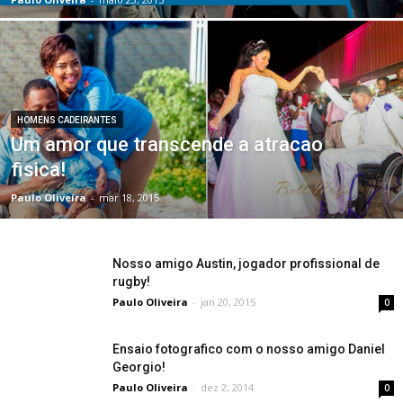
HOMENS CADEIRANTES
Um amor que transcende a atracao
fisica!
Paulo Oliveira
-
mar 18, 2015
Nosso amigo Austin, jogador profissional de
rugby!
Paulo Oliveira
-
jan 20, 2015
0
Ensaio fotografico com o nosso amigo Daniel
Georgio!
Paulo Oliveira
-
dez 2, 2014
0