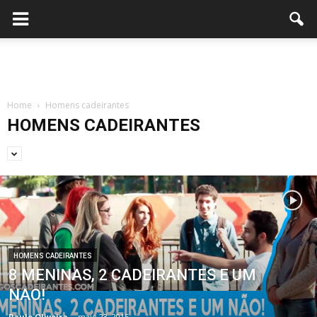
Home
Homens cadeirantes
HOMENS CADEIRANTES
HOMENS CADEIRANTES
8 MENINAS, 2 CADEIRANTES E UM
NAO!
Paulo Oliveira
-
maio 23, 2015