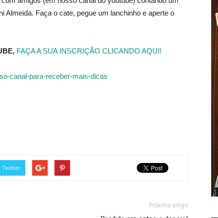
 com amigos (em nosso canal do youtube) contando um
ni Almeida. Faça o cate, pegue um lanchinho e aperte o
UBE,
FAÇA A SUA INSCRIÇÃO CLICANDO AQUI!
Twitter
Próximo artigo