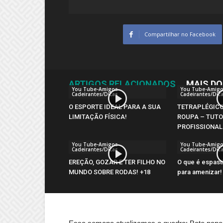
Compartilhar no Facebook
ARTIGOS RELACIONADOS
MAIS DO
You Tube-Amigos
You Tube-Amig
Cadeirantes/Dicas
Cadeirantes/Dic
O ESPORTE IDEAL PARA A SUA
TETRAPLÉGICO
LIMITAÇÃO FÍSICA!
ROUPA – TUTO
PROFISSIONAL
You Tube-Amigos
You Tube-Amig
Cadeirantes/Dicas
Cadeirantes/Dic
EREÇÃO, GOZAR E TER FILHO NO
O que é espast
MUNDO SOBRE RODAS! +18
para amenizar!