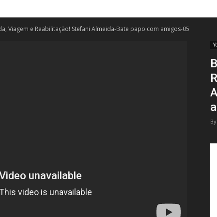
Cadeirantes
da, Viagem e Reabilitação! Stefani Almeida-Bate papo com amigos-05
Y
B
R
A
a
By