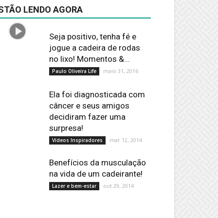
STÃO LENDO AGORA
Seja positivo, tenha fé e
jogue a cadeira de rodas
no lixo! Momentos &...
maio 31, 2016
Paulo Oliveira Life
Ela foi diagnosticada com
câncer e seus amigos
decidiram fazer uma
surpresa!
mar 12, 2014
Vídeos Inspiradores
Benefícios da musculação
na vida de um cadeirante!
out 29, 2014
Lazer e bem-estar