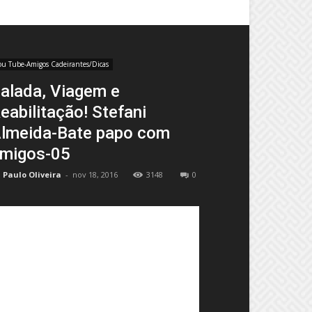
ou Tube-Amigos Cadeirantes/Dicas
alada, Viagem e
eabilitação! Stefani
lmeida-Bate papo com
migos-05
Paulo Oliveira
-
nov 18, 2016
3148
0