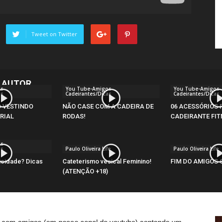
Tweet on Twitter
 AUTOR
os
You Tube-Amigos
You Tube-Amigos
as
Cadeirantes/Dicas
Cadeirantes/Dicas
 VESTINDO
NÃO CASE COM A CADEIRA DE
06 ACESSÓRIOS 
RIAL
RODAS!
CADEIRANTE FIT
os
as
Paulo Oliveira Life
Paulo Oliveira Life
icidade? Dicas
Cateterismo vesical Feminino!
FIM DO AMIGOS 
(ATENÇÃO +18)