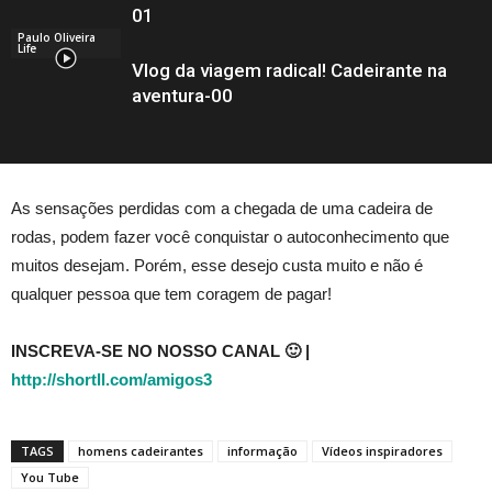
01
Paulo Oliveira
Life
Vlog da viagem radical! Cadeirante na
aventura-00
As sensações perdidas com a chegada de uma cadeira de
rodas, podem fazer você conquistar o autoconhecimento que
muitos desejam. Porém, esse desejo custa muito e não é
qualquer pessoa que tem coragem de pagar!
INSCREVA-SE NO NOSSO CANAL 🙂 |
http://shortll.com/amigos3
TAGS
homens cadeirantes
informação
Vídeos inspiradores
You Tube