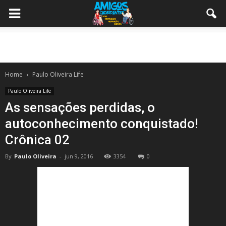
Home
Paulo Oliveira Life
Paulo Oliveira Life
As sensações perdidas, o
autoconhecimento conquistado!
Crônica 02
By
Paulo Oliveira
-
jun 9, 2016
3354
0