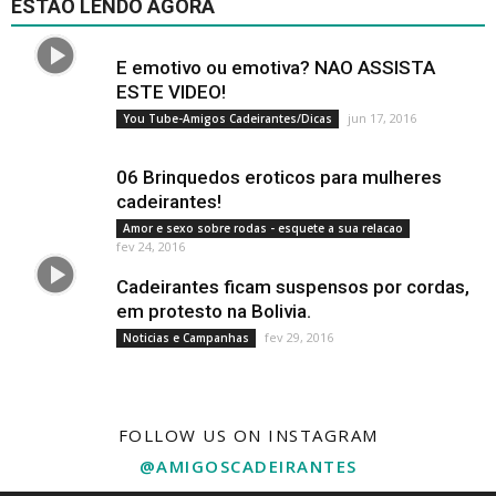
ESTAO LENDO AGORA
E emotivo ou emotiva? NAO ASSISTA
ESTE VIDEO!
jun 17, 2016
You Tube-Amigos Cadeirantes/Dicas
06 Brinquedos eroticos para mulheres
cadeirantes!
Amor e sexo sobre rodas - esquete a sua relacao
fev 24, 2016
Cadeirantes ficam suspensos por cordas,
em protesto na Bolivia.
fev 29, 2016
Noticias e Campanhas
FOLLOW US ON INSTAGRAM
@AMIGOSCADEIRANTES