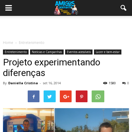
Home
Entretenimento
Entretenimento
Notícias e Campanhas
Eventos acessíveis
Lazer e bem-estar
Projeto experimentando
diferenças
By
Daniella Cristina
-
set 16, 2014
1580
0