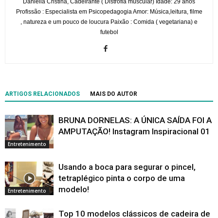
Daniella Cristina, Cadeirante ( Distrofia muscular) Idade: 29 anos
Profissão : Especialista em Psicopedagogia Amor: Música,leitura, filme
, natureza e um pouco de loucura Paixão : Comida ( vegetariana) e
futebol
ARTIGOS RELACIONADOS
MAIS DO AUTOR
BRUNA DORNELAS: A ÚNICA SAÍDA FOI A
AMPUTAÇÃO! Instagram Inspiracional 01
Entretenimento
Usando a boca para segurar o pincel,
tetraplégico pinta o corpo de uma
modelo!
Entretenimento
Top 10 modelos clássicos de cadeira de