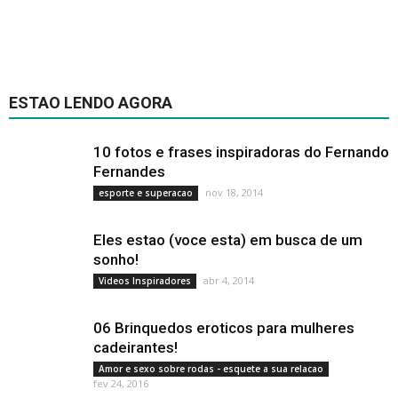
ESTAO LENDO AGORA
10 fotos e frases inspiradoras do Fernando
Fernandes
nov 18, 2014
esporte e superacao
Eles estao (voce esta) em busca de um
sonho!
abr 4, 2014
Videos Inspiradores
06 Brinquedos eroticos para mulheres
cadeirantes!
Amor e sexo sobre rodas - esquete a sua relacao
fev 24, 2016