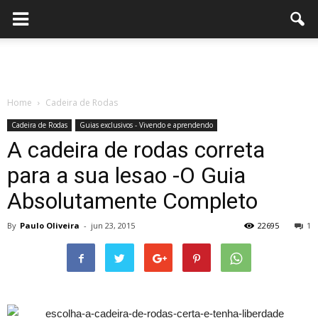
Home
Cadeira de Rodas
Cadeira de Rodas
Guias exclusivos - Vivendo e aprendendo
A cadeira de rodas correta
para a sua lesao -O Guia
Absolutamente Completo
By
Paulo Oliveira
-
jun 23, 2015
22695
1