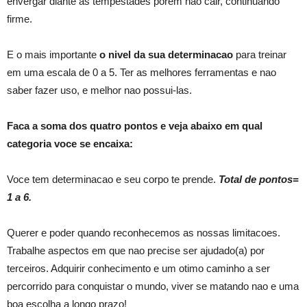
envergar diante as tempestades porem nao cair, continuando
firme.
E o mais importante
o nivel da sua determinacao
para treinar
em uma escala de 0 a 5. Ter as melhores ferramentas e nao
saber fazer uso, e melhor nao possui-las.
Faca a soma dos quatro pontos e veja abaixo em qual
categoria voce se encaixa:
Voce tem determinacao e seu corpo te prende.
Total de pontos=
1 a 6.
Querer e poder quando reconhecemos as nossas limitacoes.
Trabalhe aspectos em que nao precise ser ajudado(a) por
terceiros. Adquirir conhecimento e um otimo caminho a ser
percorrido para conquistar o mundo, viver se matando nao e uma
boa escolha a longo prazo!