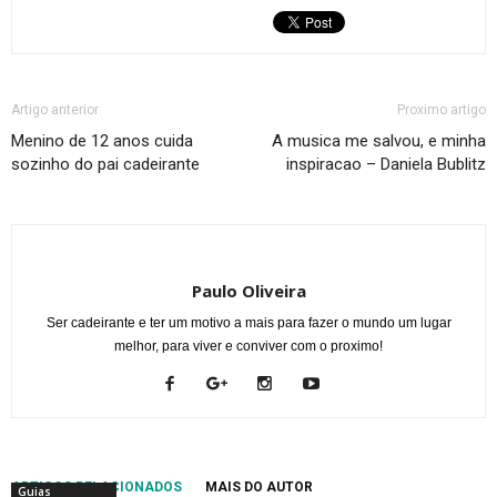
Artigo anterior
Proximo artigo
Menino de 12 anos cuida
A musica me salvou, e minha
sozinho do pai cadeirante
inspiracao – Daniela Bublitz
Paulo Oliveira
Ser cadeirante e ter um motivo a mais para fazer o mundo um lugar
melhor, para viver e conviver com o proximo!
ARTIGOS RELACIONADOS
MAIS DO AUTOR
Guias