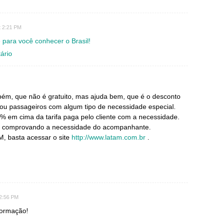
t 2:21 PM
e para você conhecer o Brasil!
ário
ém, que não é gratuito, mas ajuda bem, que é o desconto
ou passageiros com algum tipo de necessidade especial.
em cima da tarifa paga pelo cliente com a necessidade.
o, comprovando a necessidade do acompanhante.
M, basta acessar o site
http://www.latam.com.br
.
 2:56 PM
formação!