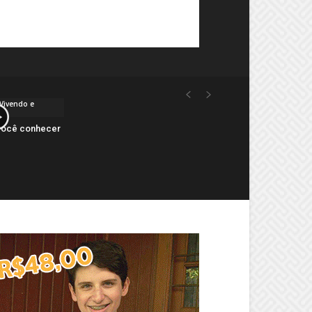
 Vivendo e
 você conhecer