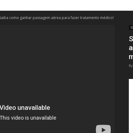
Cadeirantes
Saiba como ganhar passagem aérea para fazer tratamento médico!
G
S
a
m
By