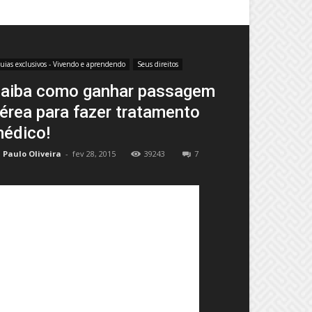
uias exclusivos - Vivendo e aprendendo
Seus direitos
aiba como ganhar passagem
érea para fazer tratamento
édico!
Paulo Oliveira
-
fev 28, 2015
39243
7