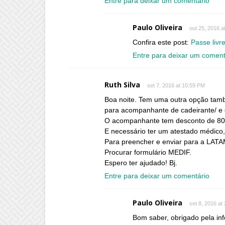
Entre para deixar um comentário
Paulo Oliveira
out 25, 2016 a
Confira este post:
Passe livr
Entre para deixar um coment
Ruth Silva
set 7, 2016 at 10:59 PM
Boa noite. Tem uma outra opção tamb
para acompanhante de cadeirante/ e 
O acompanhante tem desconto de 80% 
E necessário ter um atestado médic
Para preencher e enviar para a LATA
Procurar formulário MEDIF.
Espero ter ajudado! Bj.
Entre para deixar um comentário
Paulo Oliveira
set 8, 2016 at
Bom saber, obrigado pela in