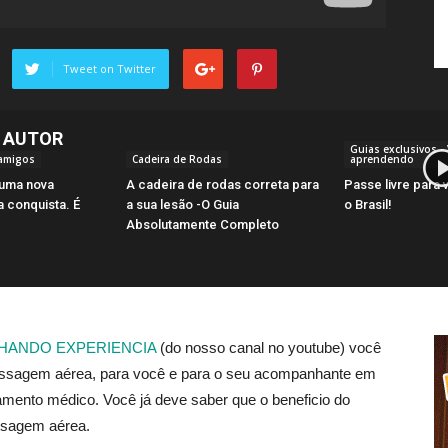
Tweet on Twitter
 AUTOR
Guias exclusivos -
 amigos
Cadeira de Rodas
aprendendo
 uma nova
A cadeira de rodas correta para
Passe livre para
 conquista. É
a sua lesão -O Guia
o Brasil!
Absolutamente Completo
HANDO EXPERIENCIA
(do nosso canal no youtube) você
assagem aérea, para você e para o seu acompanhante em
tamento médico. Você já deve saber que o beneficio do
sagem aérea.