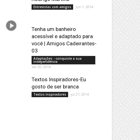
jun 1, 2014
Entrevistas com amigos
Tenha um banheiro
acessível e adaptado para
você | Amigos Cadeirantes-
03
Adaptações - conquiste a sua
independência
set 20, 2014
Textos Inspiradores-Eu
gosto de ser branca
jul 27, 2014
Textos inspiradores