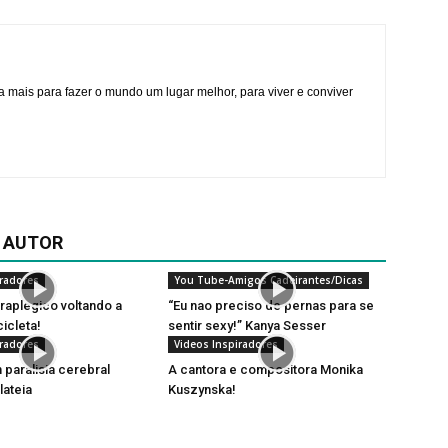
a mais para fazer o mundo um lugar melhor, para viver e conviver
 AUTOR
iradores
You Tube-Amigos Cadeirantes/Dicas
araplegico voltando a
“Eu nao preciso de pernas para se
icleta!
sentir sexy!” Kanya Sesser
iradores
Videos Inspiradores
paralisia cerebral
A cantora e compositora Monika
ateia
Kuszynska!