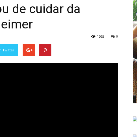
 de cuidar da
heimer
1563
0
n Twitter