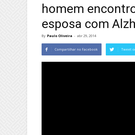
homem encontrou
esposa com Alz
By
Paulo Oliveira
-
abr 29, 2014
Compartilhar no Facebook
Tweet o