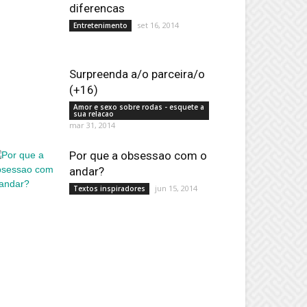
diferencas
set 16, 2014
Entretenimento
Surpreenda a/o parceira/o
(+16)
Amor e sexo sobre rodas - esquete a
sua relacao
mar 31, 2014
Por que a obsessao com o
andar?
jun 15, 2014
Textos inspiradores