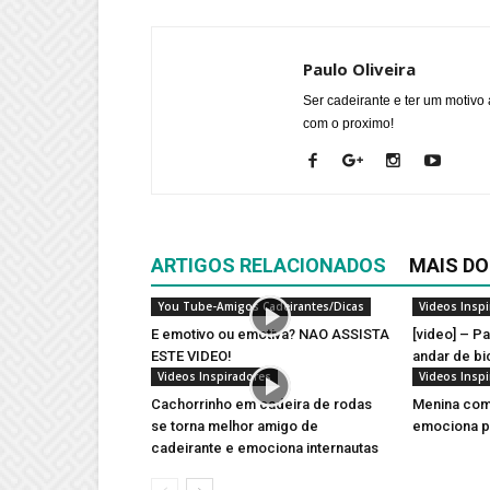
Paulo Oliveira
Ser cadeirante e ter um motivo 
com o proximo!
ARTIGOS RELACIONADOS
MAIS DO
You Tube-Amigos Cadeirantes/Dicas
Videos Insp
E emotivo ou emotiva? NAO ASSISTA
[video] – P
ESTE VIDEO!
andar de bic
Videos Inspiradores
Videos Insp
Cachorrinho em cadeira de rodas
Menina com 
se torna melhor amigo de
emociona pl
cadeirante e emociona internautas