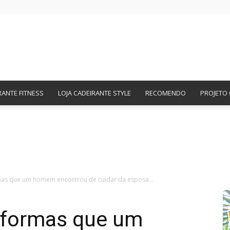
Amigos
RANTE FITNESS
LOJA CADEIRANTE STYLE
RECOMENDO
PROJETO 
Cadeirantes
mas que um homem encontrou de cuidar da esposa...
 formas que um