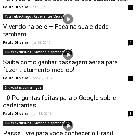
Paulo Oliveira
-
ago 6, 2015
0
You Tube-Amigos Cadeirantes/Dicas
Vivendo na pele – Faca na sua cidade
tambem!
Paulo Oliveira
-
jul 28, 2015
1
Guias exclusivos - Vivendo e aprendendo
Saiba como ganhar passagem aerea para
fazer tratamento medico!
Paulo Oliveira
-
fev 28, 2015
7
Entrevistas com amigos
10 Perguntas feitas para o Google sobre
cadeirantes!
Paulo Oliveira
-
jan 11, 2015
8
Guias exclusivos - Vivendo e aprendendo
Passe livre para voce conhecer o Brasil!