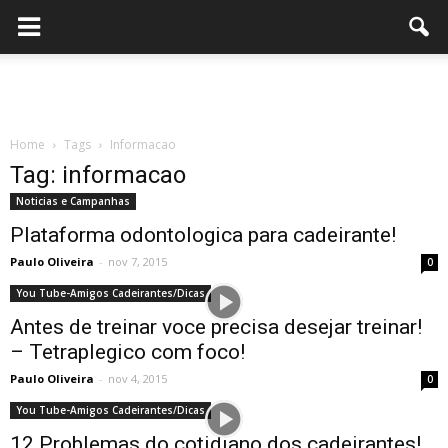
Home
Tags
Informacao
Tag: informacao
Noticias e Campanhas
Plataforma odontologica para cadeirante!
Paulo Oliveira
-
nov 7, 2015
0
You Tube-Amigos Cadeirantes/Dicas
Antes de treinar voce precisa desejar treinar!
– Tetraplegico com foco!
Paulo Oliveira
-
nov 4, 2015
0
You Tube-Amigos Cadeirantes/Dicas
12 Problemas do cotidiano dos cadeirantes!