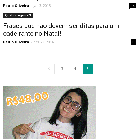
Paulo Oliveira
-
jan 3, 2015
14
Qual categoria?!
Frases que nao devem ser ditas para um
cadeirante no Natal!
Paulo Oliveira
-
dez 22, 2014
0
3
4
5