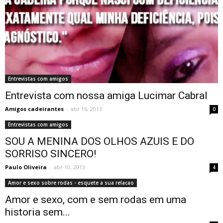
Entrevistas com amigos
Entrevista com nossa amiga Lucimar Cabral
Amigos cadeirantes
-
abr 16, 2013
0
Entrevistas com amigos
SOU A MENINA DOS OLHOS AZUIS E DO
SORRISO SINCERO!
Paulo Oliveira
-
abr 10, 2013
4
Amor e sexo sobre rodas - esquete a sua relacao
Amor e sexo, com e sem rodas em uma
historia sem...