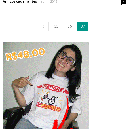
Amigos cadeirantes
-
abr 1, 2013
4
35
36
37