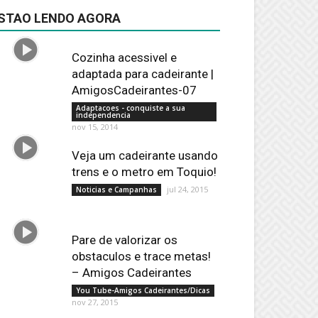
STAO LENDO AGORA
Cozinha acessivel e
adaptada para cadeirante |
AmigosCadeirantes-07
Adaptacoes - conquiste a sua
independencia
nov 15, 2014
Veja um cadeirante usando
trens e o metro em Toquio!
jul 24, 2015
Noticias e Campanhas
Pare de valorizar os
obstaculos e trace metas!
– Amigos Cadeirantes
You Tube-Amigos Cadeirantes/Dicas
nov 27, 2015