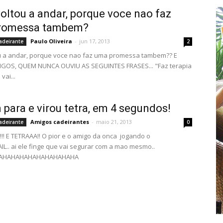
oltou a andar, porque voce nao faz
romessa tambem?
Paulo Oliveira
-
jun 17, 2013
adeirante
2
u a andar, porque voce nao faz uma promessa tambem?? E
MIGOS, QUEM NUNCA OUVIU AS SEGUINTES FRASES... "Faz terapia
vai...
 para e virou tetra, em 4 segundos!
Amigos cadeirantes
-
maio 21, 2013
adeirante
0
!!! E TETRAAA!! O pior e o amigo da onca jogando o
AIL.. ai ele finge que vai segurar com a mao mesmo..
AHAHAHAHAHAHAHAHAHA