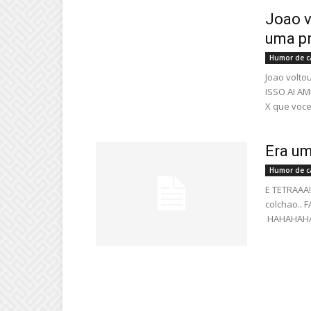
Joao v
uma p
Humor de c
Joao volto
ISSO AI A
X que voce 
Era um
Humor de c
E TETRAAA!
colchao.. F
HAHAHAH