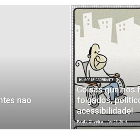
HUMOR DE CADEIRANTE
Coisas que nos f
ntes nao
folgados, politic
acessibilidade!
Paulo Oliveira
-
fev 25, 2014