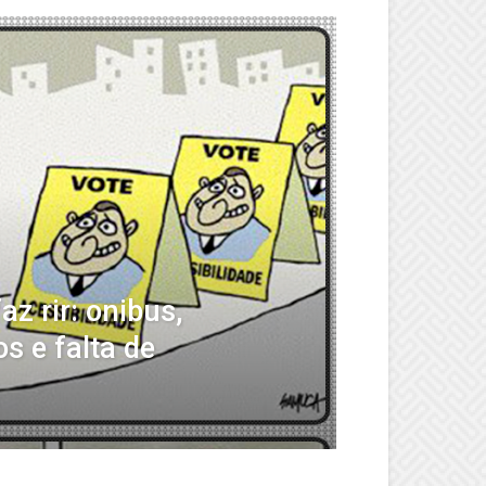
az rir: onibus,
os e falta de