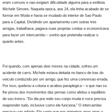
eram comuns e nao exigiam dificuldade alguma para a estilista
Michele Simoes. Naquela epoca, aos 24, ela tinha acabado de se
formar em Moda e havia se mudado do interior de Sao Paulo
para a Capital. Dividindo um apartamento com outras tres
amigas, trabalhava, pagava suas proprias contas e economizava
para fazer um intercambio – sonho que pretendia realizar o
quanto antes.
Foi quando, com apenas dois meses na cidade, sofreu um
acidente de carro. Michele estava deitada no banco de tras do
veiculo conduzido por um amigo, que fez uma conversao errada.
Por isso, quebrou a coluna e acabou paraplegica – o que nao so
lhe privou dos movimentos das pernas como afetou o equilibrio
de seu tronco. “Do dia pra noite seu corpo muda e voce precisa
reaprender tudo, inclusive como ele funciona.” O intercambio
precisou ser adiado. Ela conta que nos primeiros anos apos o