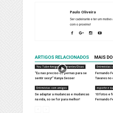
Paulo Oliveira
Ser cadeirante e ter um motivo 
com o proximo!
ARTIGOS RELACIONADOS
MAIS DO
You Tube-Amigos Cadeirantes/Dicas
Entrevistas
“Eu nao preciso de pernas para se
Fernando F
sentir sexy!” Kanya Sesser
Tavares no
Entrevistas com amigos
esporte e s
Se adaptar a mudancas e mudancas
10 fotos e 
na vida, so se for para melhor!
Fernando F