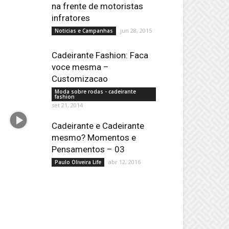
na frente de motoristas
infratores
jun 28, 2015
Noticias e Campanhas
Cadeirante Fashion: Faca
voce mesma –
Customizacao
Moda sobre rodas - cadeirante
fashion
set 21, 2014
Cadeirante e Cadeirante
mesmo? Momentos e
Pensamentos – 03
abr 12, 2016
Paulo Oliveira Life