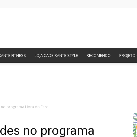
Amigos
RANTE FITNESS
LOJA CADEIRANTE STYLE
RECOMENDO
PROJETO 
Cadeirantes
 no programa Hora do Faro!
des no programa