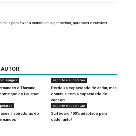
a mais para fazer o mundo um lugar melhor, para viver e conviver
 AUTOR
 com amigos
esporte e superacao
ernandes e Thayane
Perdeu a capacidade de andar, mas
 domingao do Faustao!
continua com a capacidade de
vencer!
uperacao
esporte e superacao
frases inspiradoras do
Surfboard 100% adaptado para
ernandes
cadeirante!