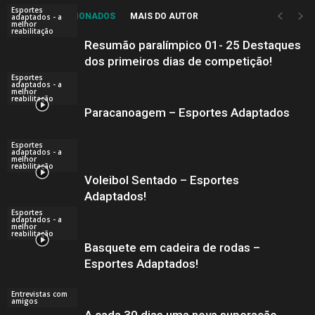
Esportes
ARTIGOS RELACIONADOS
MAIS DO AUTOR
adaptados - a
melhor
reabilitação
Resumão paralímpico 01- 25 Destaques
dos primeiros dias de competição!
Esportes
adaptados - a
melhor
reabilitação
Paracanoagem – Esportes Adaptados
Esportes
adaptados - a
melhor
reabilitação
Voleibol Sentado – Esportes
Adaptados!
Esportes
adaptados - a
melhor
reabilitação
Basquete em cadeira de rodas –
Esportes Adaptados!
Entrevistas com
amigos
A cada 30 dias uma nova superação,