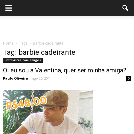
Home
Tags
Barbie cadeirante
Tag: barbie cadeirante
Entrevistas com amigos
Oi eu sou a Valentina, quer ser minha amiga?
Paulo Oliveira
-
ago 25, 2014
0