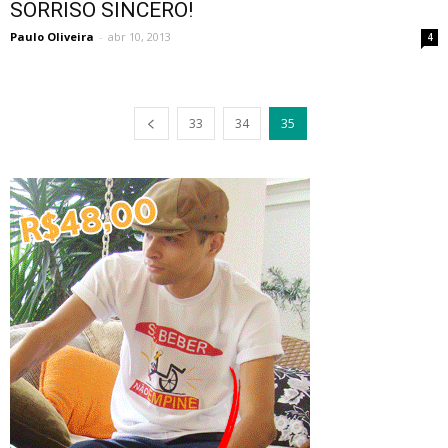
SORRISO SINCERO!
Paulo Oliveira
-
abr 10, 2013
4
33
34
35