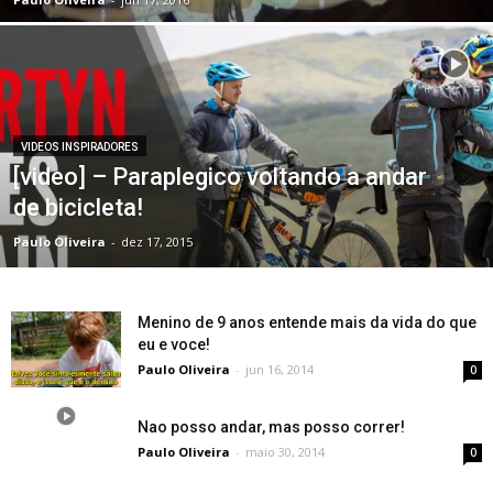
VIDEOS INSPIRADORES
[video] – Paraplegico voltando a andar
de bicicleta!
Paulo Oliveira
-
dez 17, 2015
Menino de 9 anos entende mais da vida do que
eu e voce!
Paulo Oliveira
-
jun 16, 2014
0
Nao posso andar, mas posso correr!
Paulo Oliveira
-
maio 30, 2014
0