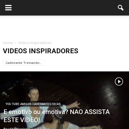
Home
Videos Inspiradores
VIDEOS INSPIRADORES
Cadeirante Treinando...
YOU TUBE-AMIGOS CADEIRANTES/DICAS
E emotivo ou emotiva? NAO ASSISTA
ESTE VIDEO!
Paulo Oliveira
-
jun 17, 2016