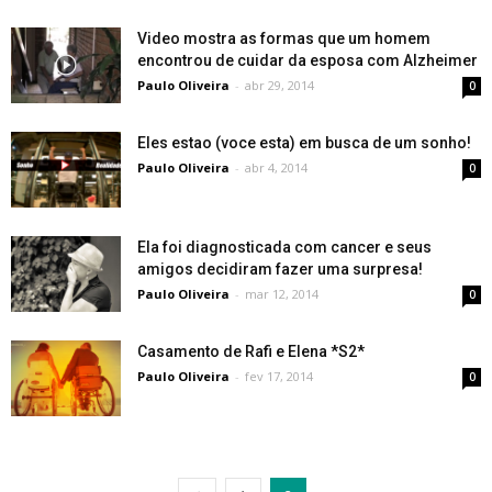
Video mostra as formas que um homem
encontrou de cuidar da esposa com Alzheimer
Paulo Oliveira
-
abr 29, 2014
0
Eles estao (voce esta) em busca de um sonho!
Paulo Oliveira
-
abr 4, 2014
0
Ela foi diagnosticada com cancer e seus
amigos decidiram fazer uma surpresa!
Paulo Oliveira
-
mar 12, 2014
0
Casamento de Rafi e Elena *S2*
Paulo Oliveira
-
fev 17, 2014
0